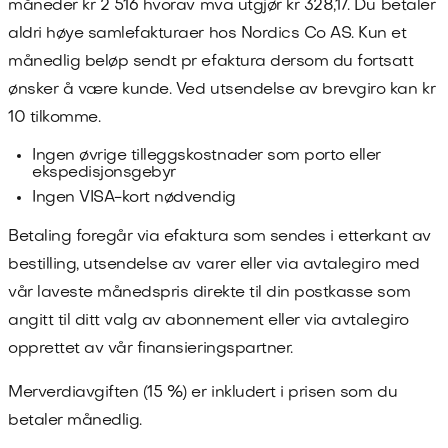
måneder kr
2 516
hvorav mva utgjør kr
328,17
. Du betaler
aldri høye samlefakturaer hos
Nordics Co AS
. Kun et
månedlig beløp sendt pr efaktura dersom du fortsatt
ønsker å være kunde. Ved utsendelse av brevgiro kan kr
10 tilkomme.
Ingen øvrige tilleggskostnader som porto eller
ekspedisjonsgebyr
Ingen VISA-kort nødvendig
Betaling foregår via efaktura som sendes i etterkant av
bestilling, utsendelse av varer eller via avtalegiro med
vår laveste månedspris direkte til din postkasse som
angitt til ditt valg av abonnement eller via avtalegiro
opprettet av vår finansieringspartner.
Merverdiavgiften (15 %) er inkludert i prisen som du
betaler månedlig.