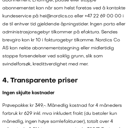
abonnement. Endringer, pause eller stoppe
abonnementet kan når som helst foretas ved å kontakte
kundeservice på
hei@nordics.co
eller
+47 22 69 00 00
i
de til enhver tid gjeldende åpningstider. Ingen porto eller
administrasjonsgebyr tilkommer på efaktura. Sendes
brevgiro kan kr 10 i fakturagebyr tilkomme.
Nordics Co
AS
kan nekte abonnementstegning eller midlertidig
stoppe forsendelser ved saklig grunn, slik som
svindelforsøk, kredittverdighet med mer.
4. Transparente priser
Ingen skjulte kostnader
Prøvepakke: kr
349
,-. Månedlig kostnad for
4
måneders
forbruk kr
629
inkl. mva inkludert frakt (du betaler kun
månedlig, ingen høye samlefakturaer), totalt over
4