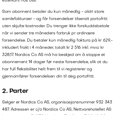
etterkant hos oss.
Som abonnent betaler du kun månedlig - aldri store
samlefakturaer - og får forsendelser tilsendt portofritt
uten skjulte kostnader. Du trenger ikke forskuddsbetale
når vi sender tre måneders forbruk pr ordinære
forsendelse. Du betaler kun månedlig faktura på kr
629
,-
inkludert frakt i
4
måneder, totalt kr
2 516
inkl. mva. kr
328,17
.
Nordics Co AS
må ha beskjed om å stoppe et
abonnement 14 dager før neste forsendelse, slik at du
har full fleksibilitet helt frem til vi registrerer og
gjennomfører forsendelsen din til deg portofritt.
2. Parter
Selger er
Nordics Co AS
, organisasjonsnummer
932 343
487
. Adressen er
c/o Nordics Co AS, Nettvarehotellet AS