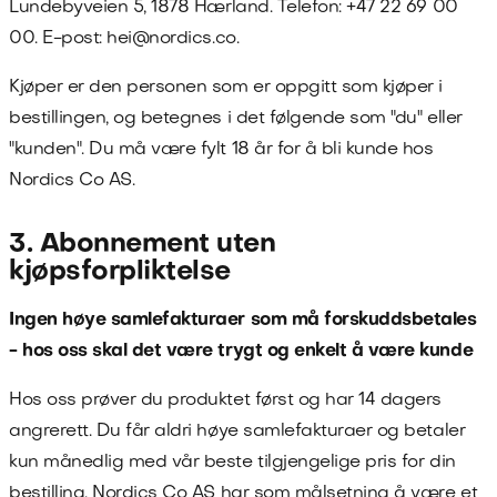
Lundebyveien 5
,
1878
Hærland
. Telefon:
+47 22 69 00
00
. E-post:
hei@nordics.co
.
Kjøper er den personen som er oppgitt som kjøper i
bestillingen, og betegnes i det følgende som "du" eller
"kunden". Du må være fylt 18 år for å bli kunde hos
Nordics Co AS
.
3. Abonnement uten
kjøpsforpliktelse
Ingen høye samlefakturaer som må forskuddsbetales
- hos oss skal det være trygt og enkelt å være kunde
Hos oss prøver du produktet først og har 14 dagers
angrerett. Du får aldri høye samlefakturaer og betaler
kun månedlig med vår beste tilgjengelige pris for din
bestilling.
Nordics Co AS
har som målsetning å være et